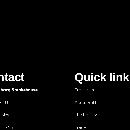
ntact
Quick link
yborg Smokehouse
Front page
r 10
About RSN
rslev
The Process
230258
Trade