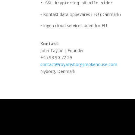
• SSL kryptering på alle sider
• Kontakt data opbevares i EU (Danmark)
• Ingen cloud services uden for EU
Kontakt:
John Taylor | Founder
+45 93 90 72 29
contact@royalnyborgsmokehouse.com
Nyborg, Denmark