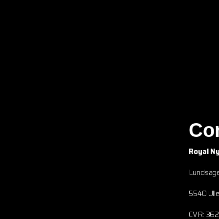
Co
Royal N
Lundsage
5540 Ulle
CVR: 36