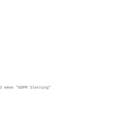
t
d emne "GDPR Sletning"