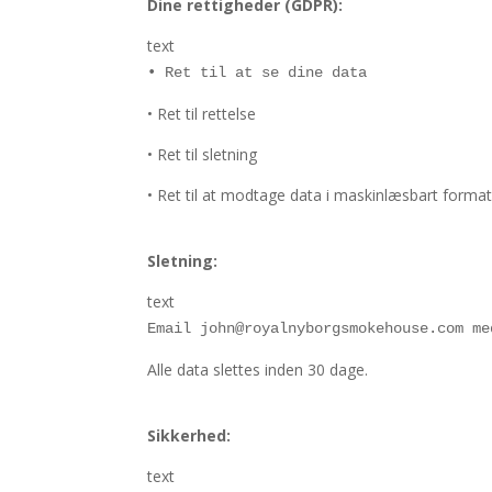
Dine rettigheder (GDPR):
text
• Ret til at se dine data
• Ret til rettelse
• Ret til sletning
• Ret til at modtage data i maskinlæsbart forma
Sletning:
text
Email john@royalnyborgsmokehouse.com me
Alle data slettes inden 30 dage.
Sikkerhed:
text